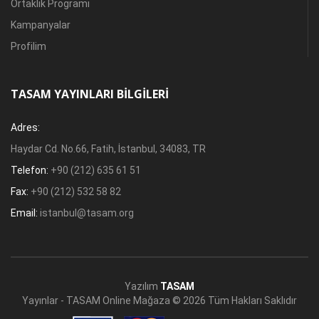
Ortaklık Programı
Kampanyalar
Profilim
TASAM YAYINLARI BILGILERI
Adres:
Haydar Cd. No.66, Fatih, İstanbul, 34083, TR
Telefon:
+90 (212) 635 61 51
Fax:
+90 (212) 532 58 82
Email:
istanbul@tasam.org
Yazılım
TASAM
Yayınlar - TASAM Online Mağaza © 2026 Tüm Hakları Saklıdır
PCI-DSS Ödeme Güvenliği