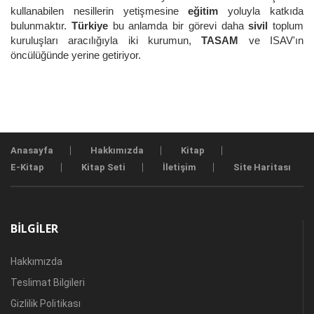
kullanabilen nesillerin yetişmesine
eğitim
yoluyla katkıda
bulunmaktır.
Türkiye
bu anlamda bir görevi daha
sivil
toplum
kuruluşları aracılığıyla iki kurumun,
TASAM
ve ISAV'ın
öncülüğünde yerine getiriyor.
Anasayfa
Hakkımızda
Kitap
E-Kitap
Kitap Seti
İletişim
Site Haritası
BILGILER
Hakkımızda
Teslimat Bilgileri
Gizlilik Politikası